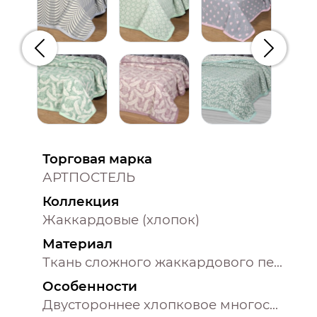
Предыдущий
Следую
Торговая марка
АРТПОСТЕЛЬ
Коллекция
Жаккардовые (хлопок)
Материал
Ткань сложного жаккардового переплетения внутри п/э нитка
Особенности
Двустороннее хлопковое многослойное жаккардовое покрывало с тонким наполнителем и контурной декоративной строчкой и отделочным хлопковым кантом