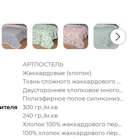
Следую
АРТПОСТЕЛЬ
Жаккардовые (хлопок)
Ткань сложного жаккардового переплетения внутри п/э нитка
Двустороннее хлопковое многослойное жаккардовое покрывало с тонким наполнителем и контурной декоративной строчкой и отделочным хлопковым кантом
Полиэфирное полое силиконизированное извитое волокно
ителя
300 гр./м.кв
240 гр./м.кв
Хлопок 100% жаккардового переплетения
100% хлопок жаккардового переплетения