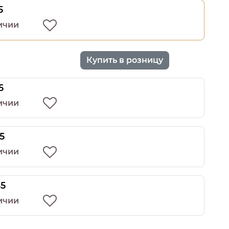
5
ичии
Купить в розницу
5
ичии
5
ичии
35
ичии