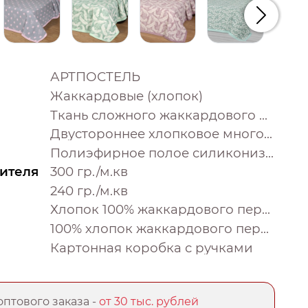
Следую
АРТПОСТЕЛЬ
Жаккардовые (хлопок)
Ткань сложного жаккардового переплетения внутри п/э нитка
Двустороннее хлопковое многослойное жаккардовое покрывало с тонким наполнителем и контурной декоративной строчкой и отделочным хлопковым кантом
Полиэфирное полое силиконизированное извитое волокно
ителя
300 гр./м.кв
240 гр./м.кв
Хлопок 100% жаккардового переплетения
100% хлопок жаккардового переплетения
Картонная коробка с ручками
птового заказа -
от 30 тыс. рублей