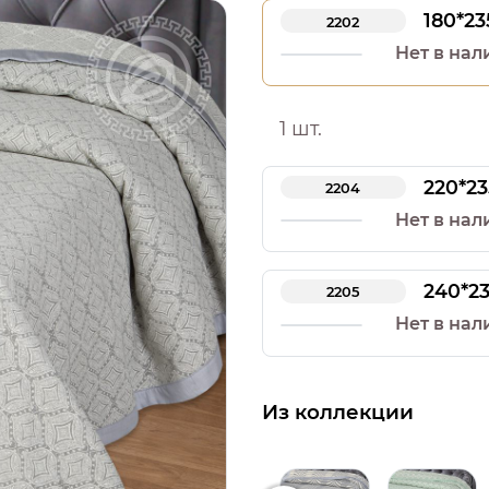
180*23
2202
Нет в нал
1 шт.
220*23
2204
Нет в нал
240*2
2205
Нет в нал
Из коллекции