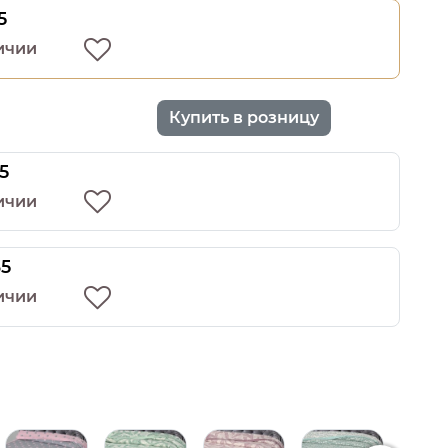
5
ичии
Купить в розницу
5
ичии
35
ичии