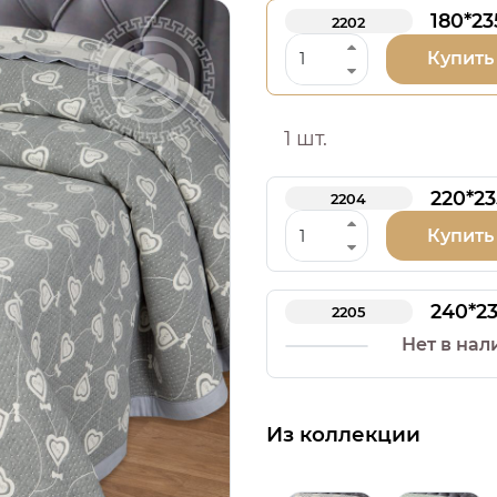
180*23
2202
Купить
1 шт.
220*23
2204
Купить
240*2
2205
Нет в нал
Из коллекции