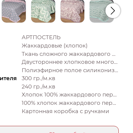
Следую
АРТПОСТЕЛЬ
Жаккардовые (хлопок)
Ткань сложного жаккардового переплетения внутри п/э нитка
Двустороннее хлопковое многослойное жаккардовое покрывало с тонким наполнителем и контурной декоративной строчкой и отделочным хлопковым кантом
Полиэфирное полое силиконизированное извитое волокно
ителя
300 гр./м.кв
240 гр./м.кв
Хлопок 100% жаккардового переплетения
100% хлопок жаккардового переплетения
Картонная коробка с ручками