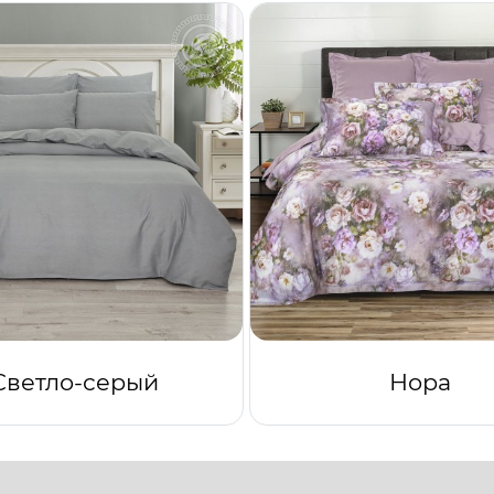
Светло-серый
Нора