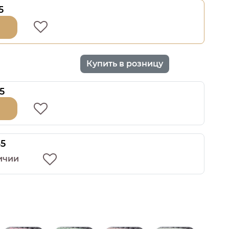
5
Купить в розницу
5
35
ичии