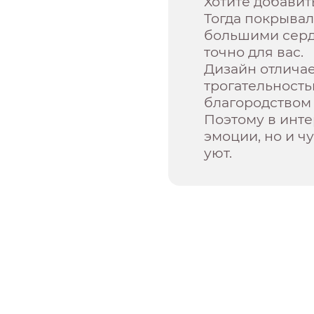
Хотите добавит
Тогда покрывал
большими сер
точно для вас.
Дизайн отлича
трогательность
благородством
Поэтому в инте
эмоции, но и 
уют.