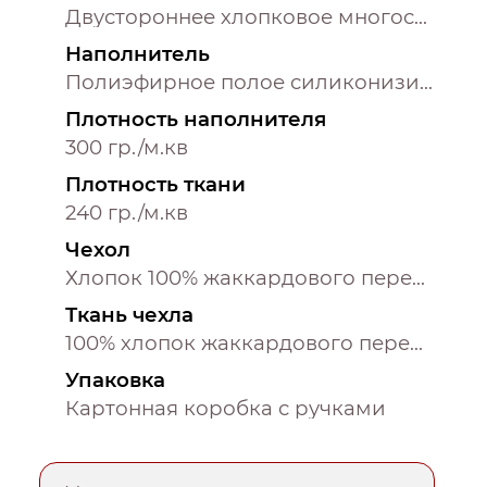
Двустороннее хлопковое многослойное жаккардовое покрывало с тонким наполнителем и контурной декоративной строчкой и отделочным хлопковым кантом
Наполнитель
Полиэфирное полое силиконизированное извитое волокно
Плотность наполнителя
300 гр./м.кв
Плотность ткани
240 гр./м.кв
Чехол
Хлопок 100% жаккардового переплетения
Ткань чехла
100% хлопок жаккардового переплетения
Упаковка
Картонная коробка с ручками