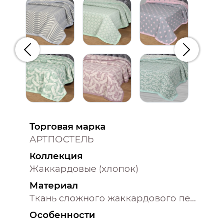
Предыдущий
Следую
Торговая марка
АРТПОСТЕЛЬ
Коллекция
Жаккардовые (хлопок)
Материал
Ткань сложного жаккардового переплетения внутри п/э нитка
Особенности