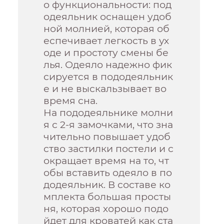
о функциональности: под
одеяльник оснащен удоб
ной молнией, которая об
еспечивает легкость в ух
оде и простоту смены бе
лья. Одеяло надежно фик
сируется в пододеяльник
е и не выскальзывает во
время сна.
На пододеяльнике молни
я с 2-я замочками, что зна
чительно повышает удоб
ство застилки постели и с
окращает время на то, чт
обы вставить одеяло в по
додеяльник. В составе ко
мплекта большая просты
ня, которая хорошо подо
йдет для кроватей как ста