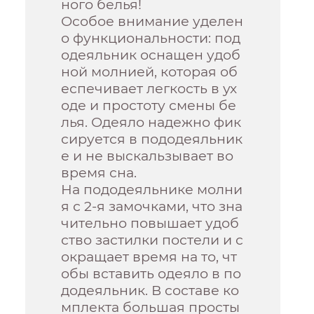
ного белья!
Особое внимание уделен
о функциональности: под
одеяльник оснащен удоб
ной молнией, которая об
еспечивает легкость в ух
оде и простоту смены бе
лья. Одеяло надежно фик
сируется в пододеяльник
е и не выскальзывает во
время сна.
На пододеяльнике молни
я с 2-я замочками, что зна
чительно повышает удоб
ство застилки постели и с
окращает время на то, чт
обы вставить одеяло в по
додеяльник. В составе ко
мплекта большая просты