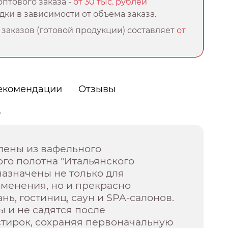
птового заказа -
от 30 тыс. рублей
ки в зависимости от объема заказа.
заказов (готовой продукции) составляет
от
екомендации
Отзывы
о
лены из вафельного
го полотна "Итальянского
назначены не только для
менения, но и прекрасно
нь, гостиниц, саун и SPA-салонов.
 и не садятся после
стирок, сохраняя первоначальную