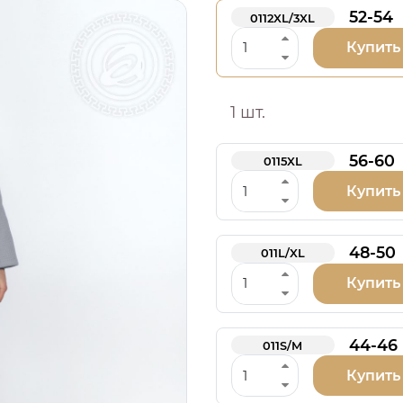
52-54
0112XL/3XL
Купить
1 шт.
56-60
0115XL
Купить
48-50
011L/XL
Купить
44-46
011S/M
Купить