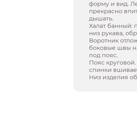
форму и вид. Л
прекрасно впит
дышать.
Халат банный: 
низ рукава, об
Воротник отлож
боковые швы н
под пояс.
Пояс круговой
спинки вшивает
Низ изделия об