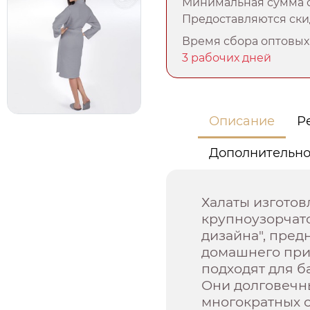
Минимальная сумма о
Предоставляются скид
Время сбора оптовых 
3 рабочих дней
Описание
Р
Дополнительн
Халаты изготов
крупноузорчато
дизайна", пред
домашнего при
подходят для ба
Они долговечны
многократных 