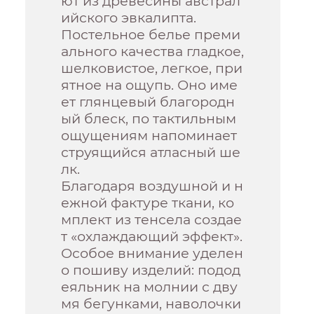
ют из древесины австрал
ийского эвкалипта.
Постельное белье преми
ального качества гладкое,
шелковистое, легкое, при
ятное на ощупь. Оно име
ет глянцевый благородн
ый блеск, по тактильным
ощущениям напоминает
струящийся атласный ше
лк.
Благодаря воздушной и н
ежной фактуре ткани, ко
мплект из тенсела создае
т «охлаждающий эффект».
Особое внимание уделен
о пошиву изделий: подод
еяльник на молнии с дву
мя бегунками, наволочки