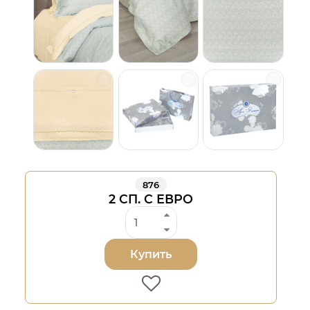
876
2 СП. С ЕВРО
Купить