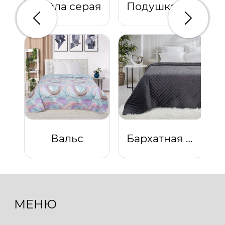
Лейла серая
Подушка "Комфорт" (светло-серый)
Предыдущий
Следую
Вальс
Бархатная ночь
МЕНЮ