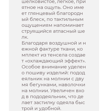
шелковистое, легкое, при
ятное на ощупь. Оно име
ет глянцевый благородн
ый блеск, по тактильным
ощущениям напоминает
струящийся атласный ше
лк.
Благодаря воздушной и н
ежной фактуре ткани, ко
мплект из тенсела создае
т «охлаждающий эффект».
Особое внимание уделен
о пошиву изделий: подод
еяльник на молнии с дву
мя бегунками, наволочки
на молнии. Увеличен вхо
д в пододеяльник, что де
лает застилку одеяла быс
трой и удобной.