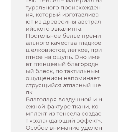
тью. Тенсел – материал на
турального происхожден
ия, который изготавлива
ют из древесины австрал
ийского эвкалипта.
Постельное белье преми
ального качества гладкое,
шелковистое, легкое, при
ятное на ощупь. Оно име
ет глянцевый благородн
ый блеск, по тактильным
ощущениям напоминает
струящийся атласный ше
лк.
Благодаря воздушной и н
ежной фактуре ткани, ко
мплект из тенсела создае
т «охлаждающий эффект».
Особое внимание уделен