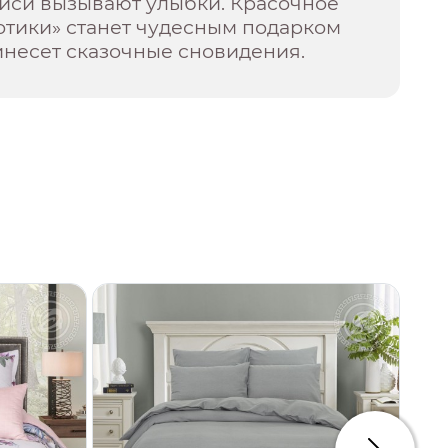
иси вызывают улыбки. Красочное
отики» станет чудесным подарком
инесет сказочные сновидения.