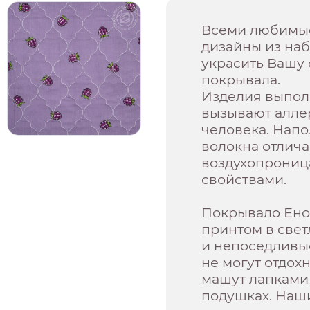
Всеми любимые
дизайны из наб
украсить Вашу 
покрывала.
Изделия выполн
вызывают алле
человека. Нап
волокна отлич
воздухопрони
свойствами.
Покрывало Ено
принтом в свет
и непоседливые
не могут отдох
машут лапками 
подушках. Наши