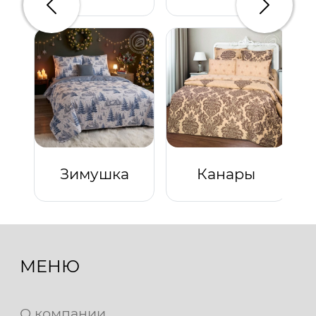
Предыдущий
Следую
Зимушка
Канары
МЕНЮ
О компании