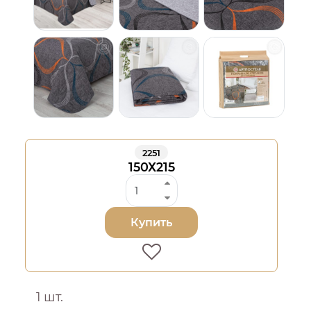
2251
150Х215
Купить
1 шт.