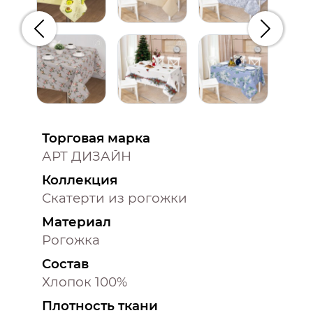
Предыдущий
Следую
Торговая марка
АРТ ДИЗАЙН
Коллекция
Скатерти из рогожки
Материал
Рогожка
Состав
Хлопок 100%
Плотность ткани