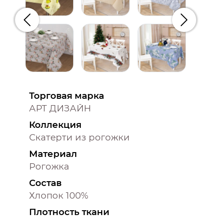
Предыдущий
Следую
Торговая марка
АРТ ДИЗАЙН
Коллекция
Скатерти из рогожки
Материал
Рогожка
Состав
Хлопок 100%
Плотность ткани