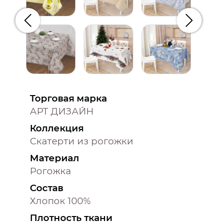
Предыдущий
Следую
Торговая марка
АРТ ДИЗАЙН
Коллекция
Скатерти из рогожки
Материал
Рогожка
Состав
Хлопок 100%
Плотность ткани