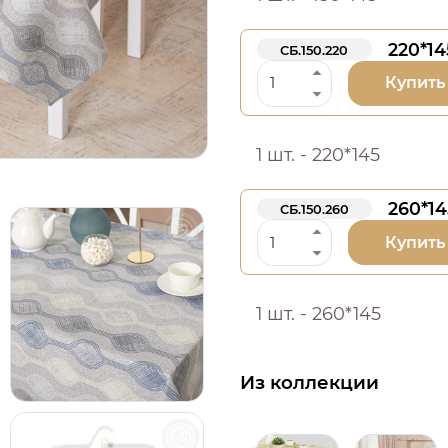
220*14
СБ.150.220
Купить
1 шт. - 220*145
260*14
СБ.150.260
Купить
1 шт. - 260*145
Из коллекции