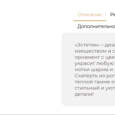
Описание
Р
Дополнительн
«Эстетик» – ди
изяществом и с
орнамент с цве
украсит любую 
нотки шарма и 
Скатерть из ро
теплой гамме о
стильный и уют
детали!