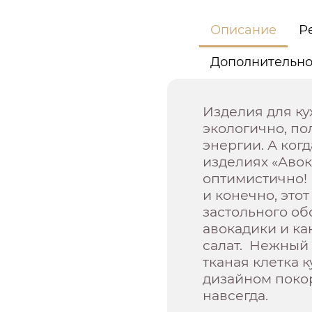
Описание
Р
Дополнительн
Изделия для ку
экологично, по
энергии. А ког
изделиях «Авок
оптимистично!
и конечно, этот
застольного об
авокадики и ка
салат. Нежный
тканая клетка
дизайном покор
навсегда.