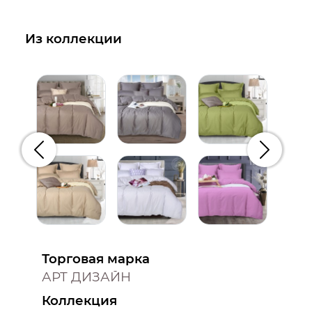
Из коллекции
Предыдущий
Следую
Торговая марка
АРТ ДИЗАЙН
Коллекция