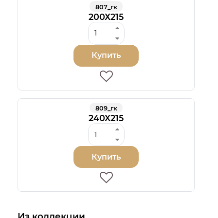
807_гк
200Х215
Купить
809_гк
240X215
Купить
Из коллекции