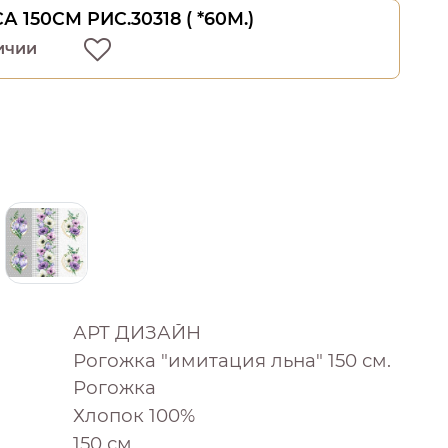
А 150СМ РИС.30318 ( *60М.)
ичии
АРТ ДИЗАЙН
Рогожка "имитация льна" 150 см.
Рогожка
Хлопок 100%
150 см.