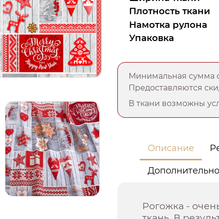
Плотность ткани
Намотка рулона
Упаковка
Минимальная сумма о
Предоставляются скид
В ткани возможны усл
Описание
Р
Дополнительн
Рогожка - оче
ткань. В резул