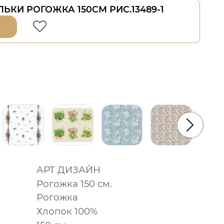
ЬКИ РОГОЖКА 150СМ РИС.13489-1
Следую
АРТ ДИЗАЙН
Рогожка 150 см.
Рогожка
Хлопок 100%