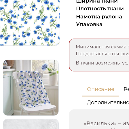
Ширина ткани
Плотность ткани
Намотка рулона
Упаковка
Минимальная сумма о
Предоставляются скид
В ткани возможны усл
Описание
Р
Дополнительн
«Васильки» – и