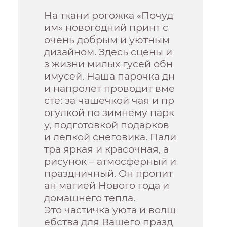
На ткани рогожка «Почуд
им» новогодний принт с
очень добрым и уютным
дизайном. Здесь сцены и
з жизни милых гусей обн
имусей. Наша парочка дн
и напролет проводит вме
сте: за чашечкой чая и пр
огулкой по зимнему парк
у, подготовкой подарков
и лепкой снеговика. Пали
тра яркая и красочная, а
рисунок – атмосферный и
праздничный. Он пропит
ан магией Нового года и
домашнего тепла.
Это частичка уюта и волш
ебства для Вашего празд