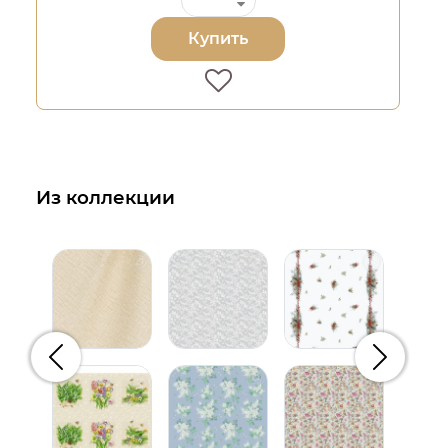
Купить
Из коллекции
Предыдущий
Следую