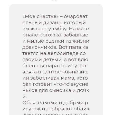
«Моё счастье» – очароват
ельный дизайн, который
вызывает улыбку. На мате
риале рогожка забавные
и милые сценки из жизни
дракончиков. Вот папа ка
тается на велосипеде со
своими детьми, а вот влю
бленная пара стоит у алт
аря, а в центре композиц
ии заботливая мама, кото
рая готовит что-то вкусне
нькое для сыночка и дочк
и.
Обаятельный и добрый р
исунок преобразит облик
кухни и внесет в него нот