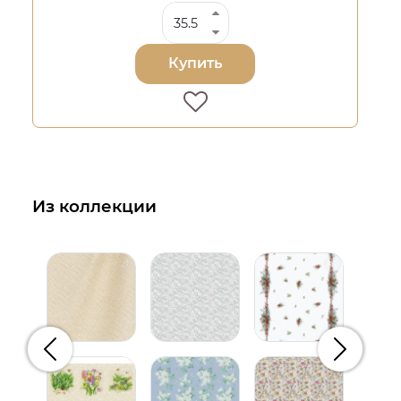
Купить
Из коллекции
Предыдущий
Следую