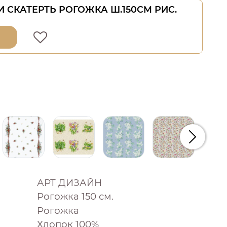
 СКАТЕРТЬ РОГОЖКА Ш.150СМ РИС.
Следую
АРТ ДИЗАЙН
Рогожка 150 см.
Рогожка
Хлопок 100%