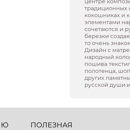
центре композ
традиционных н
кокошниках и к
элементами на
сочетаются и 
березки создаю
то очень знако
Дизайн с матр
народный коло
пошива текстил
полотенца, шо
других памятны
русской души и
ЛЮ
ПОЛЕЗНАЯ