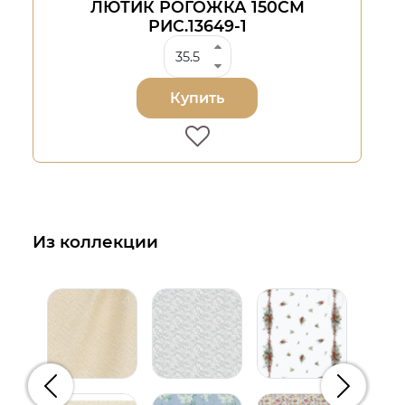
ЛЮТИК РОГОЖКА 150СМ
РИС.13649-1
Купить
Из коллекции
Предыдущий
Следую