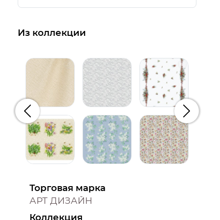
Из коллекции
Предыдущий
Следую
Торговая марка
АРТ ДИЗАЙН
Коллекция