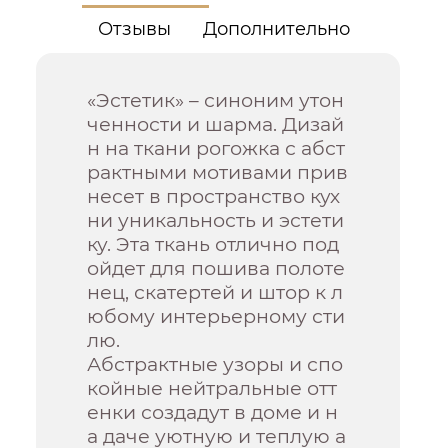
Отзывы
Дополнительно
«Эстетик» – синоним утон
ченности и шарма. Дизай
н на ткани рогожка с абст
рактными мотивами прив
несет в пространство кух
ни уникальность и эстети
ку. Эта ткань отлично под
ойдет для пошива полоте
нец, скатертей и штор к л
юбому интерьерному сти
лю.
Абстрактные узоры и спо
койные нейтральные отт
енки создадут в доме и н
а даче уютную и теплую а