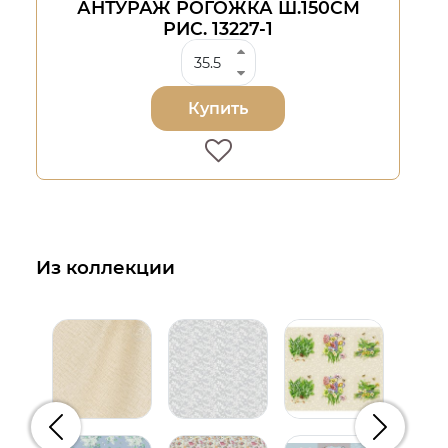
АНТУРАЖ РОГОЖКА Ш.150СМ
РИС. 13227-1
Купить
Из коллекции
Предыдущий
Следую