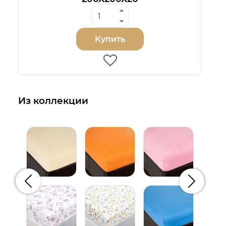
Купить
Из коллекции
Предыдущий
Следую