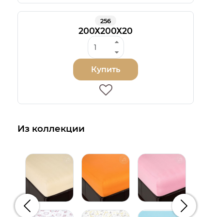
256
200Х200Х20
Купить
Из коллекции
Предыдущий
Следую