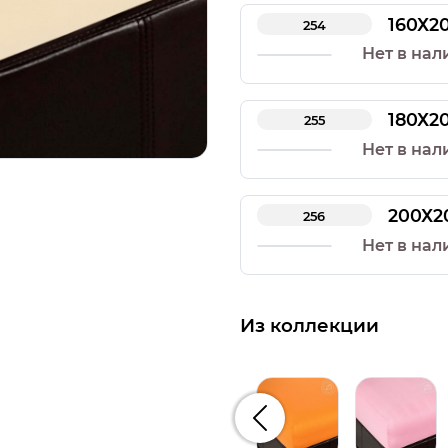
160Х2
254
Нет в нал
180Х2
255
Нет в нал
200Х2
256
Нет в нал
Из коллекции
Предыдущий