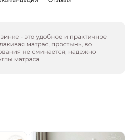
о
зинке - это удобное и практичное
акивая матрас, простынь, во
ования не сминается, надежно
углы матраса.