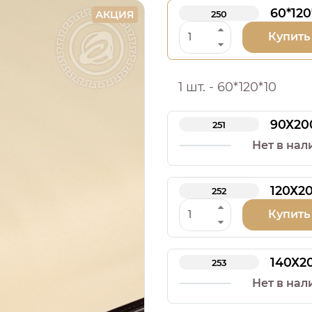
60*120
АКЦИЯ
250
Купить
1 шт. - 60*120*10
90Х20
251
Нет в нал
120Х2
252
Купить
140Х2
253
Нет в нал