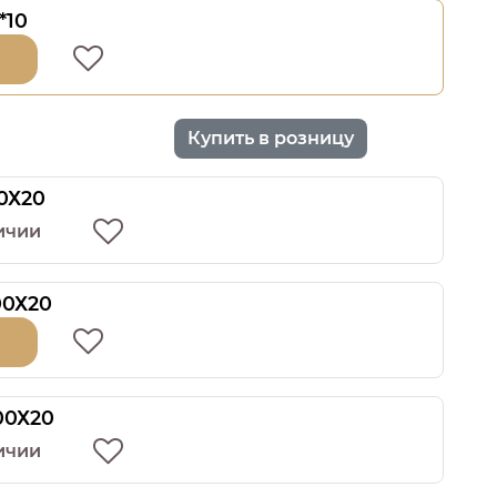
*10
Купить в розницу
0Х20
ичии
00Х20
00Х20
ичии