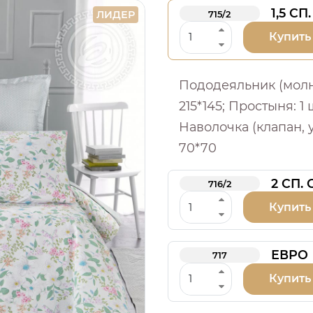
1,5 СП.
ЛИДЕР
715/2
Купить
Пододеяльник (молния
215*145; Простыня: 1 
Наволочка (клапан, у
70*70
2 СП.
716/2
Купить
ЕВРО
717
Купить