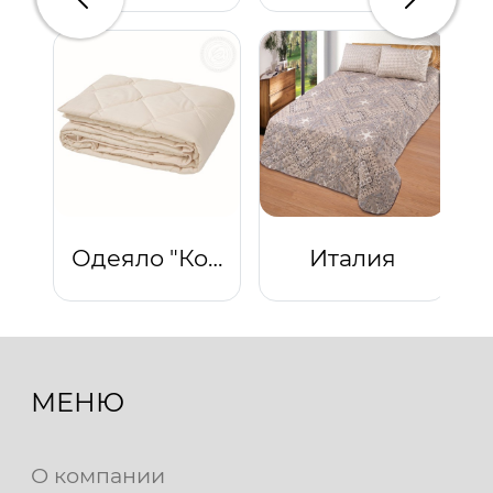
Предыдущий
Следую
Одеяло "Комфорт" облегченное (сливки)
Италия
МЕНЮ
О компании