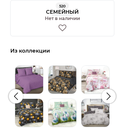
520
СЕМЕЙНЫЙ
Нет в наличии
Из коллекции
Предыдущий
Следую