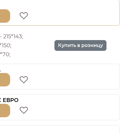
 215*143;
*150;
Купить в розницу
*70;
.
 С ЕВРО