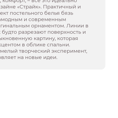
, комфорт, – всё это идеально
изайне «Страйк». Практичный и
кт постельного белья бязь
амодным и современным
игинальным орнаментом. Линии в
 будто разрезают поверхность и
ыкновенную картину, которая
кцентом в облике спальни.
 смелый творческий эксперимент,
вляет на новые идеи.