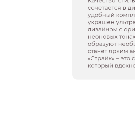
Качество, стиль
сочетается в д
удобный компле
украшен ультр
дизайном с ор
неоновых тонах
образуют необ
станет ярким а
«Страйк» – это
который вдохно