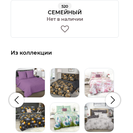
520
СЕМЕЙНЫЙ
Нет в наличии
Из коллекции
Предыдущий
Следую