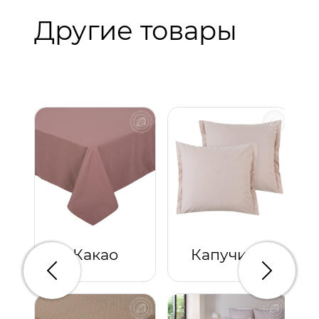
Другие товары
Какао
Капучино
Предыдущий
Следую