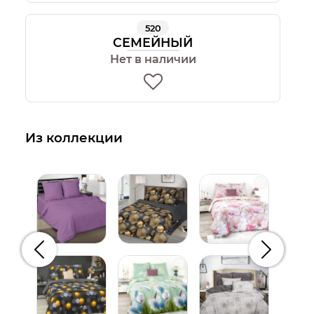
520
СЕМЕЙНЫЙ
Нет в наличии
Из коллекции
Предыдущий
Следую