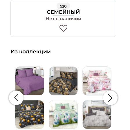
520
СЕМЕЙНЫЙ
Нет в наличии
Из коллекции
Предыдущий
Следую