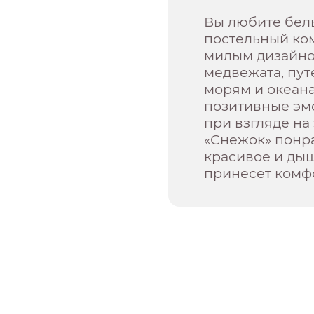
Вы любите бел
постельный ко
милым дизайно
медвежата, пу
морям и океан
позитивные эм
при взгляде на
«Снежок» понра
красивое и ды
принесет комфо