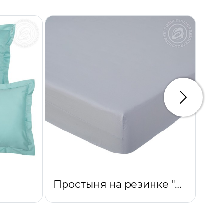
Следую
Простыня на резинке "Платина"