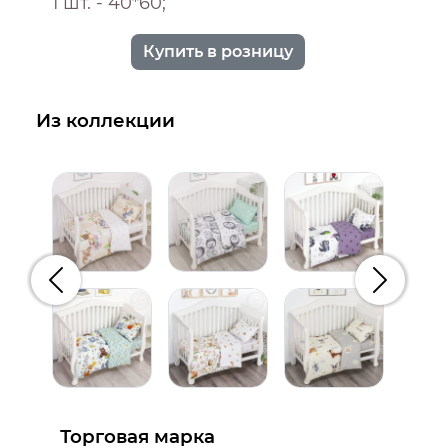
1 шт. - 40*60;
Купить в розницу
Из коллекции
Предыдущий
Следую
Торговая марка