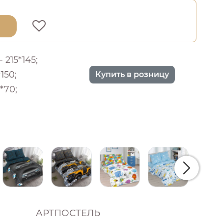
 215*145;
150;
Купить в розницу
*70;
Следую
АРТПОСТЕЛЬ