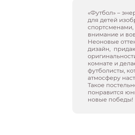
«Футбол» – эне
для детей изо
спортсменами,
внимание и вов
Неоновые оттен
дизайн, придаю
оригинальности
комнате и дела
футболисты, ко
атмосферу наст
Такое постельн
понравится юн
новые победы!