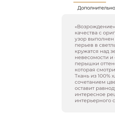
Дополнительн
«Возрождение»
качества с ор
узор выполнен 
перьев в светл
кружатся над 
невесомости и 
перышки оттен
которая смотри
Ткань из 100% 
сочетанием цв
оставит равнод
интересное ре
интерьерного с