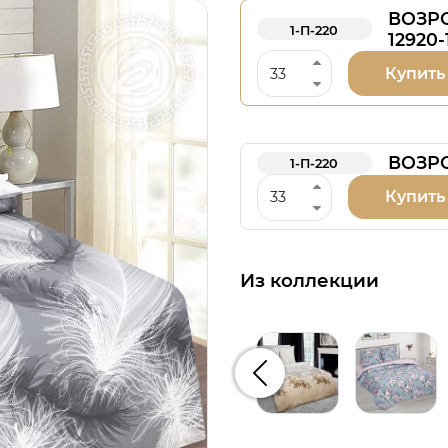
ВОЗР
1-П-220
12920-
Купить
ВОЗРО
1-П-220
Купить
Из коллекции
Предыдущий