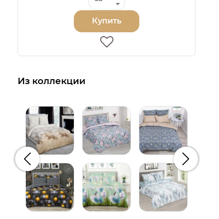
Купить
Из коллекции
Предыдущий
Следую