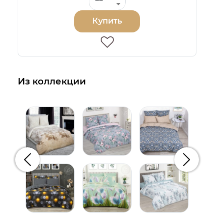
Купить
Из коллекции
Предыдущий
Следую