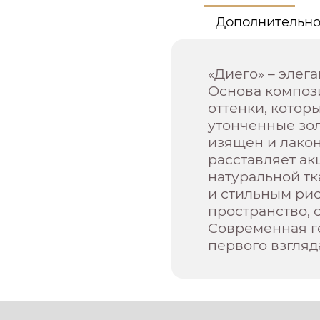
Дополнительн
«Диего» – элег
Основа композ
оттенки, кото
утонченные зол
изящен и лакон
расставляет ак
натуральной тк
и стильным ри
пространство, 
Современная ге
первого взгляд