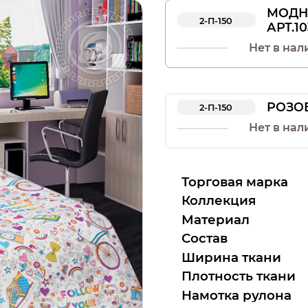
МОДН
2-П-150
АРТ.10
Нет в нал
РОЗОВ
2-П-150
Нет в нал
Торговая марка
Коллекция
Материал
Состав
Ширина ткани
Плотность ткани
Намотка рулона