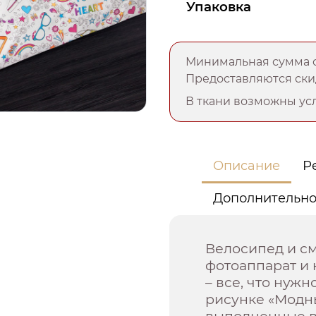
Упаковка
Минимальная сумма о
Предоставляются скид
В ткани возможны усл
Описание
Р
Дополнительн
Велосипед и см
фотоаппарат и 
– все, что нуж
рисунке «Модн
выполненные в