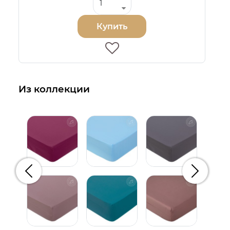
Купить
Из коллекции
Предыдущий
Следую